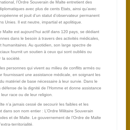
rnational, l’Ordre Souverain de Malte entretient des
 diplomatiques avec plus de cents Etats, ainsi qu’avec
uropéenne et jouit d’un statut d’observateur permanent
s Unies. Il est neutre, impartial et apolitique.
e Malte est aujourd’hui actif dans 120 pays, se dédiant
nnes dans le besoin à travers des activités médicales,
et humanitaires. Au quotidien, son large spectre de
ciaux fournit un soutien à ceux qui sont oubliés ou
 la société.
 les personnes qui vivent au milieu de conflits armés ou
ur fournissant une assistance médicale, en soignant les
du matériel de base nécessaire à leur survie. Dans le
n défense de la dignité de l’Homme et donne assistance
eur race ou de leur religion.
e n’a jamais cessé de secourir les faibles et les
t dans son nom entier : L’Ordre Militaire Souverain
odes et de Malte. Le gouvernement de l’Ordre de Malte
xtra-territorialité.