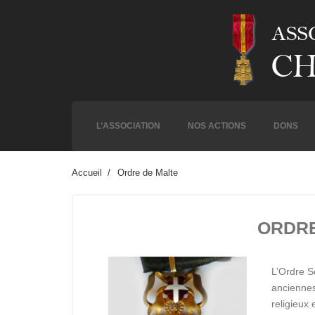
L’ASSOCIATION
NOS ACTIONS
DONS
Accueil
Ordre de Malte
ORDRE
L’Ordre S
anciennes 
religieux 