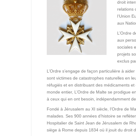
droit inte
relations
l‘Union E
aux Nation
L’Ordre d
aux perso
sociales 
projets so
exclus par
L’Ordre s’engage de façon particulière à aider
sont victimes de catastrophes naturelles en le
réfugiés et en distribuant des médicaments et 
monde entier, L’Ordre de Malte se prodigue e
à ceux qui en ont besoin, indépendamment de l
Fondé à Jérusalem au XI siècle, l’Ordre de Malt
malades. Ses 900 années d’histoire se reflèten
Hospitalier de Saint Jean de Jérusalem de Rh
siège à Rome depuis 1834 où il jouit du droit d’e