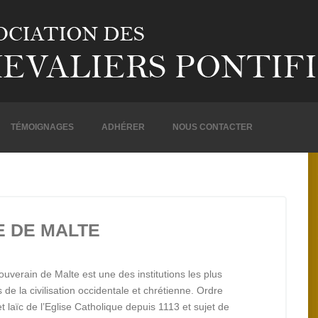
TÉMOIGNAGES
ADHÉRER
NOUS CONTACTER
 DE MALTE
ouverain de Malte est une des institutions les plus
de la civilisation occidentale et chrétienne. Ordre
et laïc de l’Eglise Catholique depuis 1113 et sujet de